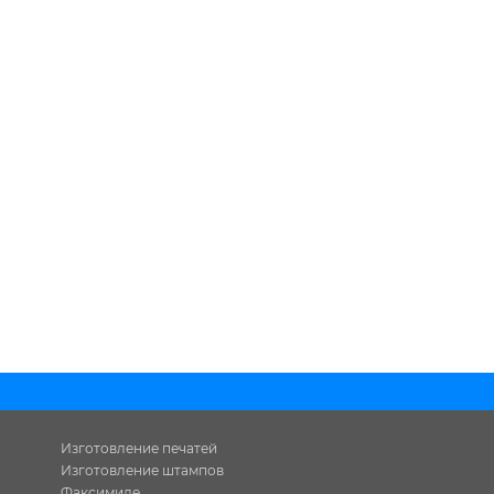
Изготовление печатей
Изготовление штампов
Факсимиле