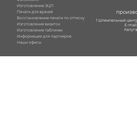
Изготовление ЭЦП
произв
Печати для врачей
Восстановление печати по оттиску
1 Штемпельный центр
Изготовление визиток
E-mail
Калуга
Изготовление табличек
Информация для партнеров
Наши офисы