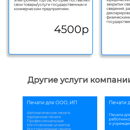
электронных торгов, которые поставляют
закрытых св
свои товары/услуги государственным и
сведений, р
коммерческим предприятиям.
декларирова
физическими
государстве
4500р
Другие услуги компании
Печати для ООО, ИП
Печати 
Штампы 
Автоматические печати
Печати дл
Карманные печати
работник
Профессиональные
и учрежд
Изготовление штампов
Восстановление печати